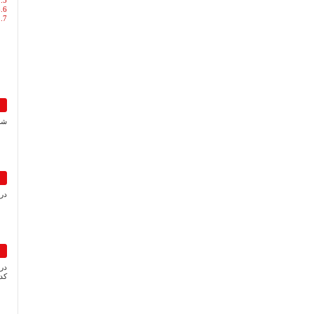
5. لیست کاربران
6.نمایش
7. حساب کاربر
شما
در
در
کدا